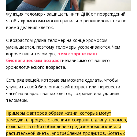
Функция теломер - защищать нити ДНК от повреждений,
чтобы хромосомы могли правильно реплицироваться во
время деления клеток.
С возрастом длина теломер на конце хромосом
уменьшается, поэтому теломеры укорачиваются. Чем
короче ваши теломеры,
тем старше ваш
биологический возраст
независимо от вашего
хронологического возраста.
Есть ряд вещей, которые вы можете сделать, чтобы
улучшить свой биологический возраст или 'перевести
часы' на возраст ваших клеток, сохранив или удлинив
теломеры.
Примеры факторов образа жизни, которые могут
замедлить процесс старения и сохранить длину теломер,
включают в себя соблюдение средиземноморской или
растительной диеты, употребление продуктов, богатых