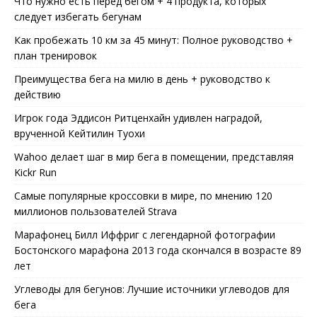
Что нужно есть перед бегом + 4 продукта, которых
следует избегать бегунам
Как пробежать 10 км за 45 минут: Полное руководство +
план тренировок
Преимущества бега на милю в день + руководство к
действию
Игрок года Эддисон Ритценхайн удивлен наградой,
врученной Кейтилин Туохи
Wahoo делает шаг в мир бега в помещении, представляя
Kickr Run
Самые популярные кроссовки в мире, по мнению 120
миллионов пользователей Strava
Марафонец Билл Иффриг с легендарной фотографии
Бостонского марафона 2013 года скончался в возрасте 89
лет
Углеводы для бегунов: Лучшие источники углеводов для
бега