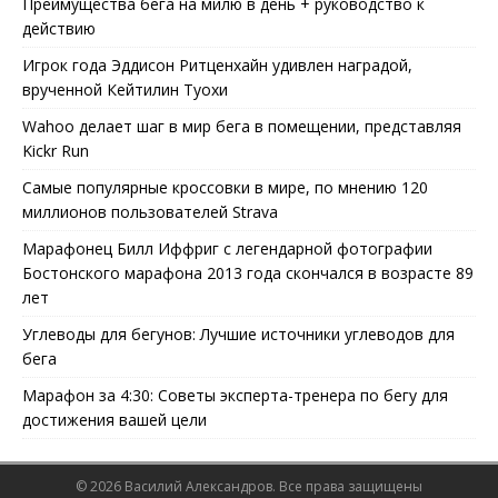
Преимущества бега на милю в день + руководство к
действию
Игрок года Эддисон Ритценхайн удивлен наградой,
врученной Кейтилин Туохи
Wahoo делает шаг в мир бега в помещении, представляя
Kickr Run
Самые популярные кроссовки в мире, по мнению 120
миллионов пользователей Strava
Марафонец Билл Иффриг с легендарной фотографии
Бостонского марафона 2013 года скончался в возрасте 89
лет
Углеводы для бегунов: Лучшие источники углеводов для
бега
Марафон за 4:30: Советы эксперта-тренера по бегу для
достижения вашей цели
©
2026
Василий Александров.
Все права защищены