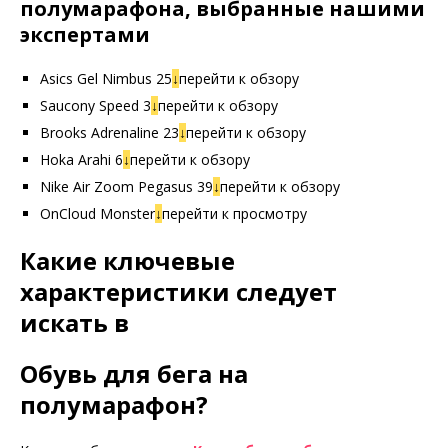
полумарафона, выбранные нашими
экспертами
Asics Gel Nimbus 25
↓
перейти к обзору
Saucony Speed 3
↓
перейти к обзору
Brooks Adrenaline 23
↓
перейти к обзору
Hoka Arahi 6
↓
перейти к обзору
Nike Air Zoom Pegasus 39
↓
перейти к обзору
OnCloud Monster
↓
перейти к просмотру
Какие ключевые
характеристики следует
искать в
Обувь для бега на
полумарафон?